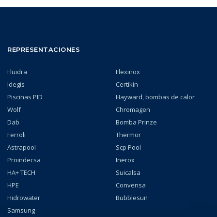
REPRESENTACIONES
Fluidra
Flexinox
Idegis
Certikin
Piscinas PID
Hayward, bombas de calor
Wolf
Chromagen
Dab
Bomba Prinze
Ferroli
Thermor
Astrapool
Scp Pool
Proindecsa
Inerox
HA+ TECH
Suicalsa
HPE
Convensa
Hidrowater
Bubblesun
Samsung