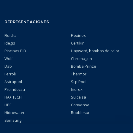
REPRESENTACIONES
Fluidra
Flexinox
Idegis
Certikin
Piscinas PID
Hayward, bombas de calor
Wolf
Chromagen
Dab
Bomba Prinze
Ferroli
Thermor
Astrapool
Scp Pool
Proindecsa
Inerox
HA+ TECH
Suicalsa
HPE
Convensa
Hidrowater
Bubblesun
Samsung