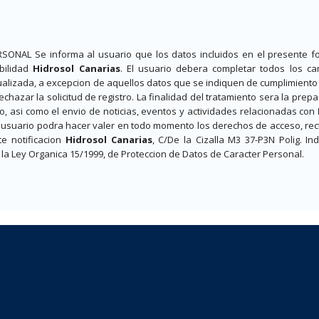
AL Se informa al usuario que los datos incluidos en el presente fo
bilidad
Hidrosol Canarias
. El usuario debera completar todos los c
ualizada, a excepcion de aquellos datos que se indiquen de cumplimiento 
hazar la solicitud de registro. La finalidad del tratamiento sera la prep
o, asi como el envio de noticias, eventos y actividades relacionadas con
 usuario podra hacer valer en todo momento los derechos de acceso, recti
te notificacion
Hidrosol Canarias
, C/De la Cizalla M3 37-P3N Polig. In
 la Ley Organica 15/1999, de Proteccion de Datos de Caracter Personal.