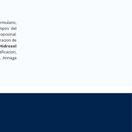
rmulario,
ampos del
opcional.
aracion de
Hidrosol
ficacion,
d. Arinaga