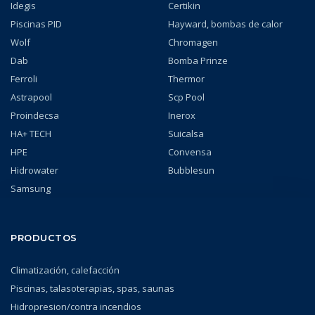
Idegis
Certikin
Piscinas PID
Hayward, bombas de calor
Wolf
Chromagen
Dab
Bomba Prinze
Ferroli
Thermor
Astrapool
Scp Pool
Proindecsa
Inerox
HA+ TECH
Suicalsa
HPE
Convensa
Hidrowater
Bubblesun
Samsung
PRODUCTOS
Climatización, calefacción
Piscinas, talasoterapias, spas, saunas
Hidropresion/contra incendios