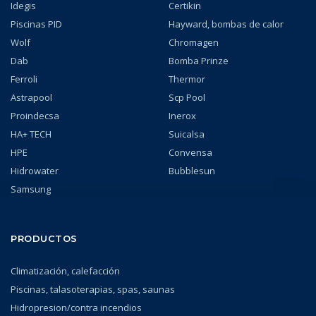
Idegis
Certikin
Piscinas PID
Hayward, bombas de calor
Wolf
Chromagen
Dab
Bomba Prinze
Ferroli
Thermor
Astrapool
Scp Pool
Proindecsa
Inerox
HA+ TECH
Suicalsa
HPE
Convensa
Hidrowater
Bubblesun
Samsung
PRODUCTOS
Climatización, calefacción
Piscinas, talasoterapias, spas, saunas
Hidropresion/contra incendios