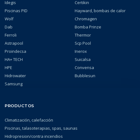
Idegis
Certikin
Piscinas PID
Hayward, bombas de calor
Wolf
Chromagen
Dab
Bomba Prinze
Ferroli
Thermor
Astrapool
Scp Pool
Proindecsa
Inerox
HA+ TECH
Suicalsa
HPE
Convensa
Hidrowater
Bubblesun
Samsung
PRODUCTOS
Climatización, calefacción
Piscinas, talasoterapias, spas, saunas
Hidropresion/contra incendios