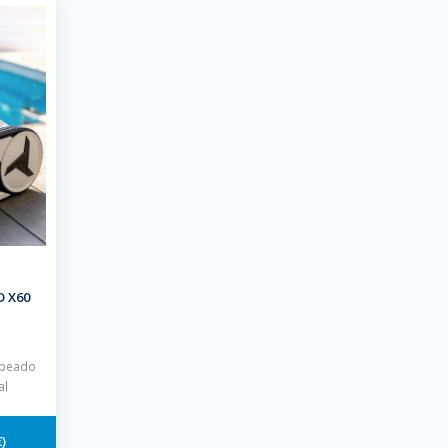
D X60
apeado
al
€