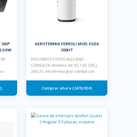
 360°
AEROTERMIA FERROLI MOD. EGEA
0,0 KW
260HT
TAR
DESCUENTOS ESPECIALES BAJO
CONSULTA. tenemos de 90, 120, 200 y
bu
260 Lts. Aerotermia gran calidad con
€
2478,00 €