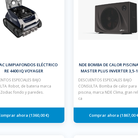
AC LIMPIAFONDOS ELÉCTRICO
NDE BOMBA DE CALOR PISCINA
RE 4400 IQ VOYAGER
MASTER PLUS INVERTER 3,5-1
GAS R32, CON WIFI INCORP
NTOS ESPECIALES BAJO
DESCUENTOS ESPECIALES BAJO
TA. Robot, de bateria marca
CONSULTA. Bomba de calor para
a Zodiac fondo y paredes.
piscina, marca NDE Clima, gran re
ca
1360,00 €
1867,00 