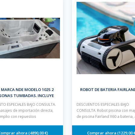
 MARCA NDE MODELO 102S 2
ROBOT DE BATERIA FAIRLAN
SONAS TUMBADAS. INCLUYE
CUBIERTA ISOTERMICA
TO ESPECIALES BAJO CONSULTA.
DESCUENTOS ESPECIALES BAJO
asajes de importación directa,
CONSULTA. Robot piscina con m
amplio con repuestos
de piscina Fairland X60 a bateria, 
4890,00 €
1229,00 