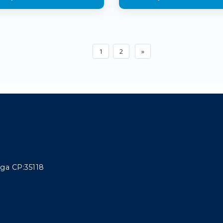
1
2
»
aga CP:35118