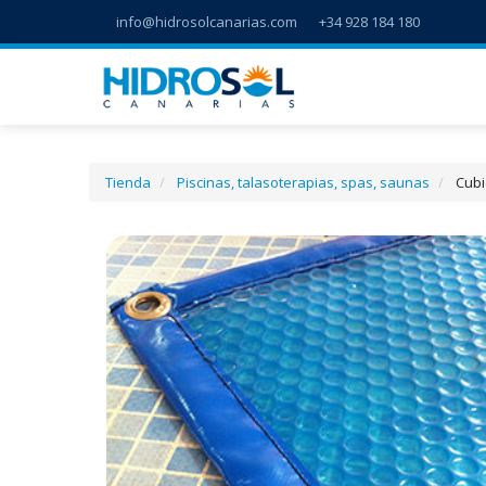
info@hidrosolcanarias.com
+34 928 184 180
Tienda
Piscinas, talasoterapias, spas, saunas
Cubi