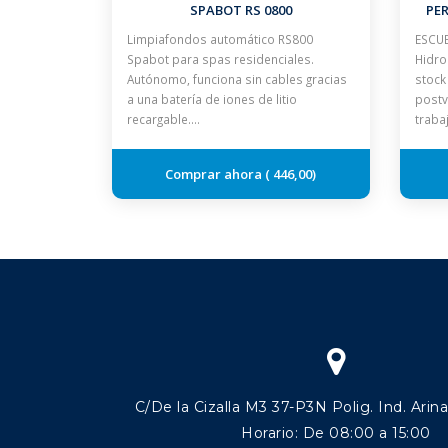
SPABOT RS 0800
PE
Limpiafondos automático RS800
ESCUE
Spabot para spas residenciales.
Hidro
Autónomo, funciona sin cables gracias
stock
a una batería de iones de litio
postv
recargable.…
traba
446,00
C/De la Cizalla M3 37-P3N Polig. Ind. Arin
Horario: De 08:00 a 15:00