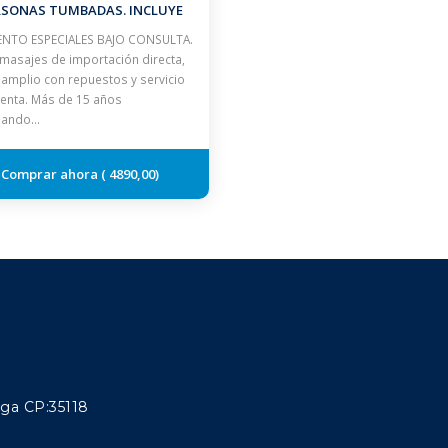
RSONAS TUMBADAS. INCLUYE
CUBIERTA ISOTERMICA
NTO ESPECIALES BAJO CONSULTA.
masajes de importación directa,
 amplio con repuestos y servicio
enta. Más de 15 años
jando…
4890,00
aga CP:35118