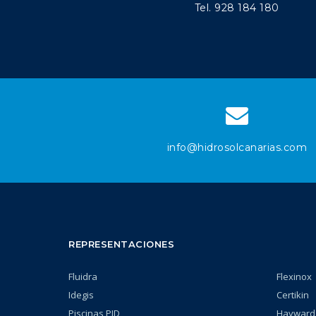
Tel. 928 184 180
info@hidrosolcanarias.com
REPRESENTACIONES
Fluidra
Flexinox
Idegis
Certikin
Piscinas PID
Hayward,