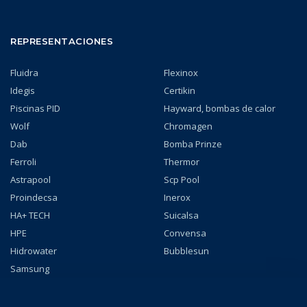
REPRESENTACIONES
Fluidra
Flexinox
Idegis
Certikin
Piscinas PID
Hayward, bombas de calor
Wolf
Chromagen
Dab
Bomba Prinze
Ferroli
Thermor
Astrapool
Scp Pool
Proindecsa
Inerox
HA+ TECH
Suicalsa
HPE
Convensa
Hidrowater
Bubblesun
Samsung